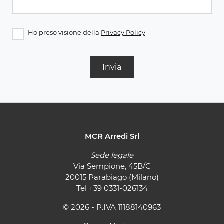
Ho preso visione della
Privacy Policy
Invia
MCR Arredi Srl
Sede legale
Via Sempione, 45B/C
20015 Parabiago (Milano)
Tel
+39 0331-026134
© 2026 - P.IVA 11188140963