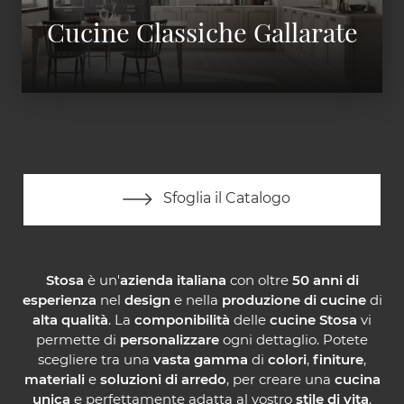
Cucine Classiche Gallarate
Sfoglia il Catalogo
Stosa
è un'
azienda italiana
con oltre
50 anni di
esperienza
nel
design
e nella
produzione di cucine
di
alta qualità
. La
componibilità
delle
cucine Stosa
vi
permette di
personalizzare
ogni dettaglio. Potete
scegliere tra una
vasta gamma
di
colori
,
finiture
,
materiali
e
soluzioni di arredo
, per creare una
cucina
unica
e perfettamente adatta al vostro
stile di vita
.