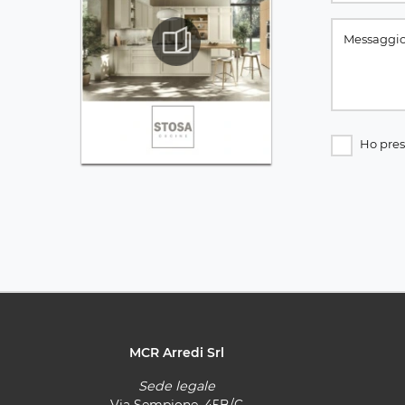
Ho pres
MCR Arredi Srl
Sede legale
Via Sempione, 45B/C