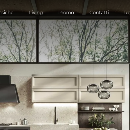
ssiche
Living
Promo
Contatti
Re