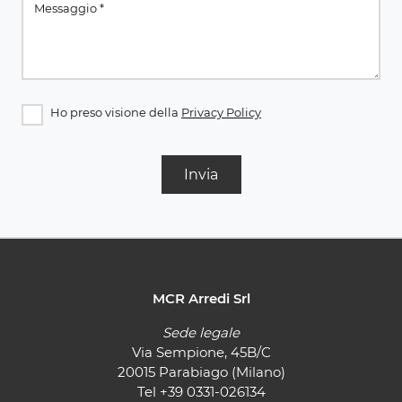
Ho preso visione della
Privacy Policy
Invia
MCR Arredi Srl
Sede legale
Via Sempione, 45B/C
20015 Parabiago (Milano)
Tel
+39 0331-026134