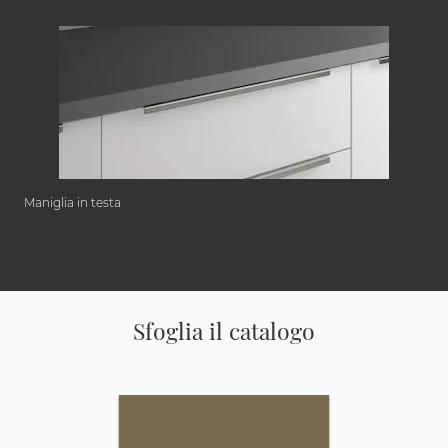
Maniglia in testa
Sfoglia il catalogo