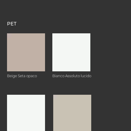
PET
Beige Seta opaco
Bianco Assoluto lucido