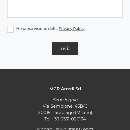
Ho preso visione della
Privacy Policy
Invia
MCR Arredi Srl
Sede legale
Via Sempione, 45B/C
20015 Parabiago (Milano)
Tel
+39 0331-026134
© 2026 - P.IVA 11188140963