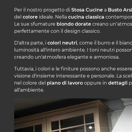
Per il nostro progetto di
Stosa Cucine
a
Busto Ars
del
colore
ideale.
Nella
cucina classica
contemporan
Le sue sfumature
biondo dorate
creano un’atmosf
perfettamente con il design classico.
D'altra parte, i
colori neutri
, come il burro e il bia
luminosità all'intero ambiente. I toni neutri posson
creando un'atmosfera elegante e armoniosa.
Tuttavia, i colori e le finiture possono anche esser
visione d'insieme interessante e personale. La scel
nel colore del
piano di lavoro
oppure in
dettagli
p
all'ambiente.