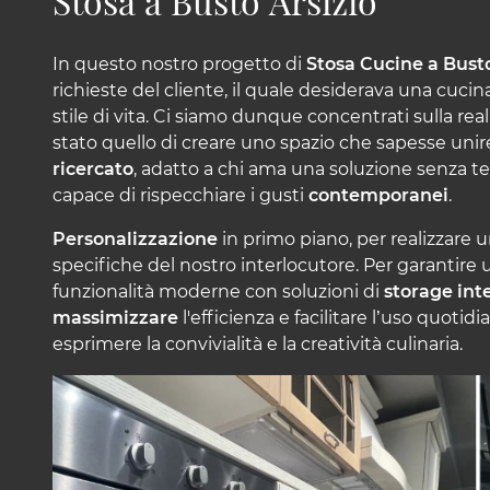
Stosa a Busto Arsizio
In questo nostro progetto di
Stosa Cucine a Busto
richieste del cliente, il quale desiderava una cucin
stile di vita. Ci siamo dunque concentrati sulla rea
stato quello di creare uno spazio che sapesse unire
ricercato
, adatto a chi ama una soluzione senza te
capace di rispecchiare i gusti
contemporanei
.
Personalizzazione
in primo piano, per realizzare 
specifiche del nostro interlocutore. Per garantire
funzionalità moderne con soluzioni di
storage
int
massimizzare
l'efficienza e facilitare l’uso quot
esprimere la convivialità e la creatività culinaria.