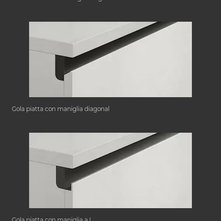
Gola piatta con maniglia diagonal
Gola piatta con maniglia a L