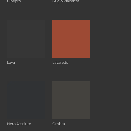
Ginepro
Grigio Piacenza
Lava
Lavaredo
Nero Assoluto
Ombra